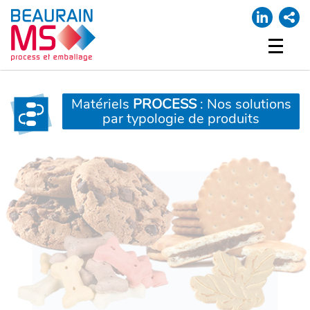
ACCUEIL
NOTRE SOCIÉTÉ
Matériels
PROCESS
: Nos solutions
par typologie de produits
NOS MARQUES
PROCESS
EMBALLAGE
SUPPORT
MA LISTE
CONTACT